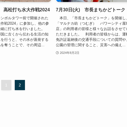
) 高松打ち水大作戦2024
7月30日(火) 市長まちかどトーク
ンボルタワー前で開催された
本日、「市長まちかどトーク」を開催し
作戦2024」に参加し、他の参
「マルナカ紡（つむぎ） パワーシティ屋
一緒に打ち水を行いました。
店」の利用者の皆様と様々なお話をさせて
が国に古くから伝わる生活の知
ただきました。 利用者の皆様からは、運
水を行うと、その水が蒸発する
免許証返納後の交通手段についての質問や
を奪うことで、その周辺...
公園の管理に関すること、災害への備え...
2024年8月2日
1
2