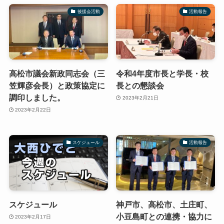
後援会活動
活動報告
高松市議会新政同志会（三
令和4年度市長と学長・校
笠輝彦会長）と政策協定に
長との懇談会
調印しました。
2023年2月21日
2023年2月22日
スケジュール
活動報告
スケジュール
神戸市、高松市、土庄町、
小豆島町との連携・協力に
2023年2月17日