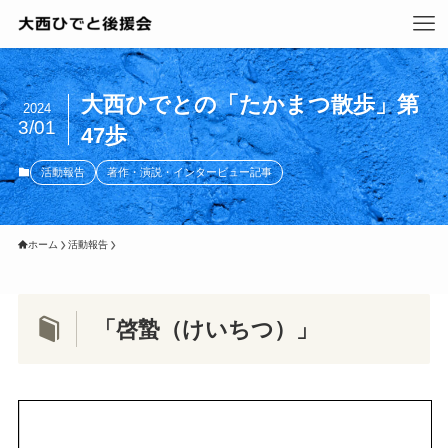
大西ひでとの「たかまつ散歩」第
2024
3/01
47歩
活動報告
著作・演説・インタービュー記事
ホーム
活動報告
「啓蟄（けいちつ）」