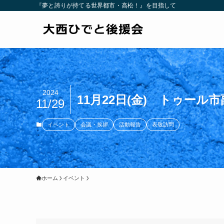
『夢と誇りが持てる世界都市・高松！』を目指して
2024
11月22日(金) トゥール
11/29
イベント
会議・挨拶
活動報告
表敬訪問
ホーム
イベント