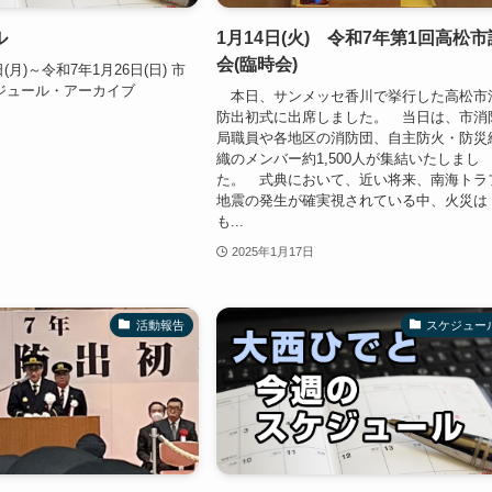
ル
1月14日(火) 令和7年第1回高松市
会(臨時会)
(月)～令和7年1月26日(日) 市
ジュール・アーカイブ
本日、サンメッセ香川で挙行した高松市
防出初式に出席しました。 当日は、市消
局職員や各地区の消防団、自主防火・防災
織のメンバー約1,500人が集結いたしまし
た。 式典において、近い将来、南海トラ
地震の発生が確実視されている中、火災は
も...
2025年1月17日
活動報告
スケジュー