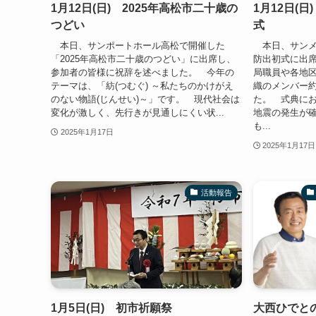
1月12日(日) 2025年高松市二十歳の
1月12日(
つどい
式
本日、サンポートホール高松で開催した
本日、サンメ
「2025年高松市二十歳のつどい」に出席し、
防出初式に出
参加者の皆様に祝辞を述べました。 今年の
局職員や各地
テーマは、「紡(つむぐ) ～私たちのかけがえ
織のメンバー約
のない物語(じんせい)～」です。 現代社会は
た。 式典に
変化が激しく、先行きが見通しにくい状...
地震の発生が
も...
2025年1月17日
2025年1月17日
活動報告
1月5日(日) 初市祈願祭
大西ひでと