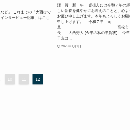
謹 賀 新 年 皆様方には令和７年の
しい新春を健やかにお迎えのことと、心よ
など」 これまでの「大西ひで
お慶び申し上げます。本年もよろしくお願
・インタービュー記事」はこち
申し上げます。 令和７年 元
旦 高松市
長 大西秀人 (今年の私の年賀状) 今年
干支は...
2025年1月1日
.
10
11
12