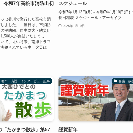
日) 令和7年高松市消防出初
スケジュール
令和7年1月13日(月)～令和7年1月19日(日) 
長日程表 スケジュール・アーカイブ
ッセ香川で挙行した高松市消
席しました。 当日は、市消防
2025年1月10日
区の消防団、自主防火・防災組
1,500人が集結いたしまし
おいて、近い将来、南海トラフ
確実視されている中、火災は
著作・演説・インタービュー記事
会議・挨
の「たかまつ散歩」第57
謹賀新年