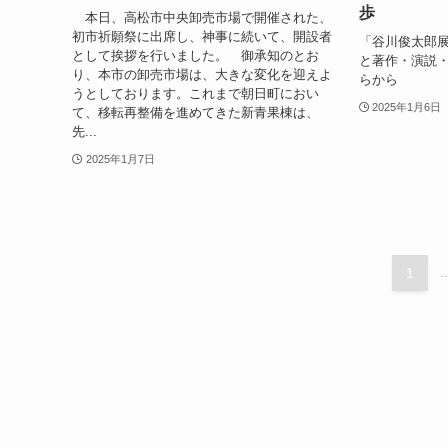
歩
本日、高松市中央卸売市場で開催された、
初市祈願祭に出席し、神事に続いて、開設者
「谷川俊太郎展
として挨拶を行いました。 御承知のとお
と著作・演説
り、本市の卸売市場は、大きな変化を迎えよ
らから
うとしております。これまで朝日町におい
2025年1月6日
て、移転再整備を進めてきた新青果棟は、
先...
2025年1月7日
1
..