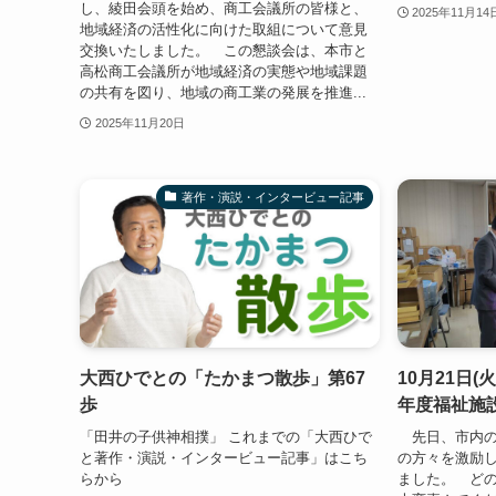
し、綾田会頭を始め、商工会議所の皆様と、
2025年11月14
地域経済の活性化に向けた取組について意見
交換いたしました。 この懇談会は、本市と
高松商工会議所が地域経済の実態や地域課題
の共有を図り、地域の商工業の発展を推進...
2025年11月20日
著作・演説・インタービュー記事
大西ひでとの「たかまつ散歩」第67
10月21日(
歩
年度福祉施
「田井の子供神相撲」 これまでの「大西ひで
先日、市内の
と著作・演説・インタービュー記事」はこち
の方々を激励
らから
ました。 ど