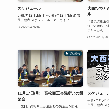
スケジュール
大西ひでと
歩
令和7年12月1日(月)～令和7年12月7日(日) 市
長日程表 スケジュール・アーカイブ
「音楽の創造都
ひでと著作・
2025年11月28日
こちらから
2025年11月28
活動報告
11月17日(月) 高松商工会議所との懇
スケジュー
談会
令和7年11月17
市長日程表 ス
先日、高松商工会議所との懇談会を開催