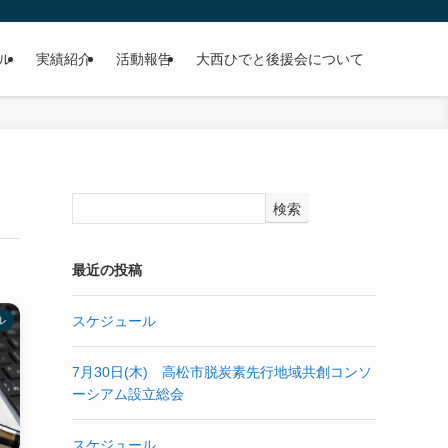
ル
実績紹介
活動報告
大西ひでと後援会について
検索
最近の投稿
スケジュール
ル
7月30日(木) 高松市脱炭素先行地域共創コンソ
ーシアム設立総会
スケジュール